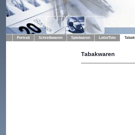
Portrait
Schreibwaren
Spielwaren
Lotto/Toto
Tabak
Tabakwaren